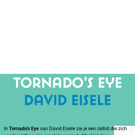
Tornado’s Eye
David Eisele
In
Tornado’s Eye
van David Eisele zie je een cellist die zich