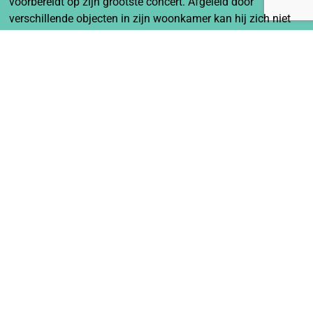
voorbereidt op zijn grootste concert. Afgeleid door
verschillende objecten in zijn woonkamer kan hij zich niet
concentreren. Ze verdraaien zijn geest en maken hem gek.
Hij komt tot rust als hij ontdekt dat hij ze kan laten draaien,
wat hem tot rust brengt.
Meer
Circunstruction