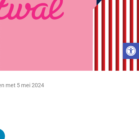
Toolb
 en met 5 mei 2024