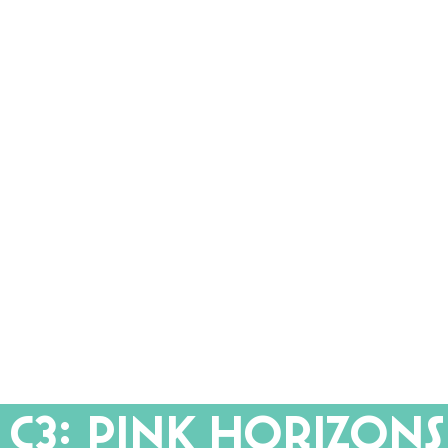
C3: Pink
Horizons
Fenix 1
Codarts
za 2 mei, zo 3 mei
Tickets
Trailer
C3: Pink Horizons