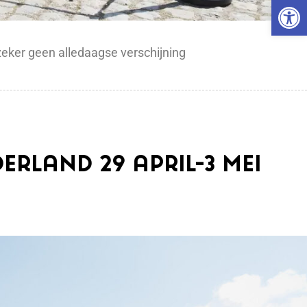
Open 
zeker geen alledaagse verschijning
erland 29 april-3 mei