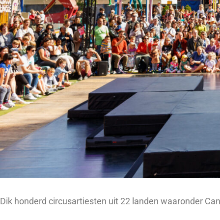
Dik honderd circusartiesten uit 22 landen waaronder Canad