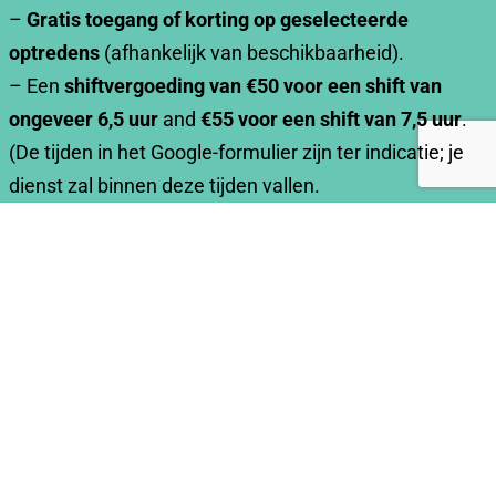
–
Gratis toegang of korting op geselecteerde
optredens
(afhankelijk van beschikbaarheid).
– Een
shiftvergoeding van €50 voor een shift van
ongeveer 6,5 uur
and
€55 voor een shift van 7,5 uur
.
(De tijden in het Google-formulier zijn ter indicatie; je
dienst zal binnen deze tijden vallen.
– Een
festival-t-shirt
en een
herbruikbare bidon
.
–
Heerlijk eten en drinken
tijdens je shift (lunch of
avondeten, afhankelijk van je werktijden).
To sign up, please fill out the form via this
link
Please
note that the timings are subject to change, but we'll
consult with you beforehand.
Heb je vragen, speciale beschikbaarheid of wil je