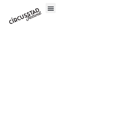
content
Oproep: crew
gezocht voor
Circusstad
Festival 2025